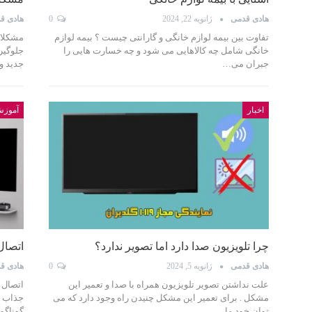
هادی قدمی
ژانویه 22, 2024
0
هادی ق
تفاوت بین بیمه لوازم خانگی و گارانتی چیست ؟ بیمه لوازم
مشکلات
خانگی شامل چه کالاهایی می شود و چه خسارت هایی را
جلوگیر
جبران می…
جدید و
اخبار
آموز
چرا تلویزیون صدا دارد اما تصویر ندارد؟
اتصال 
هادی قدمی
ژانویه 5, 2024
0
هادی ق
علت نداشتن تصویر تلویزیون همراه با صدا و تعمیر این
اتصال 
مشکل . برای تعمیر این مشکل چنیدن راه وجود دارد که می
جذاب ب
توان خود ما…
گوناگو