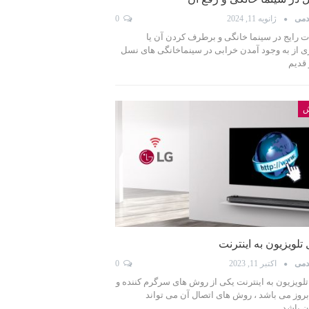
دمی
ژانویه 11, 2024
0
 رایج در سینما خانگی و برطرف کردن آن یا
ی از به وجود آمدن خرابی در سینماخانگی های نسل
 قدیم
ش
تلویزیون به اینترنت
دمی
اکتبر 11, 2023
0
تلویزیون به اینترنت یکی از روش های سرگرم کننده و
روز می باشد ، روش های اتصال آن می تواند
ن باشد…