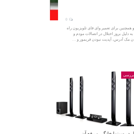
0
 همچنین برای تعمیر وای فای تلویزیون راه
 دلیل بروز اختلال در اتصالات مودم و
بودن مک آدرس، آپدیت نبودن فریمور و …
 بررسی
در سینما خانگی و رفع آن