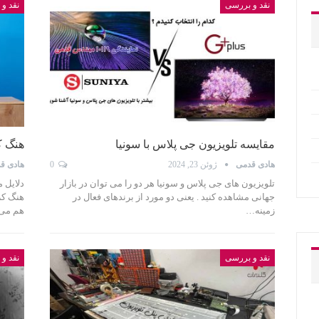
نقد و بررسی
نقد و
مقایسه تلویزیون جی پلاس با سونیا
هنگ ک
هادی قدمی
ژوئن 23, 2024
0
هادی ق
تلویزیون های جی پلاس و سونیا هر دو را می توان در بازار
جهانی مشاهده کنید . یعنی دو مورد از برندهای فعال در
هنگ کر
زمینه…
هم می 
نقد و بررسی
نقد و