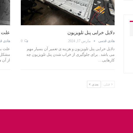
دلایل خرابی پنل تلویزیون
علت ب
هادی قدمی
مارس 17, 2024
0
هادی ق
دلایل خرابی پنل تلویزیون و هزینه ی تعمیر آن بسیار مهم
علت بر
می باشد . برای جلوگیری از خراب شدن پنل تلویزیون چه
مشکل .
کارهایی…
از آن ه
قبلی
بعدی