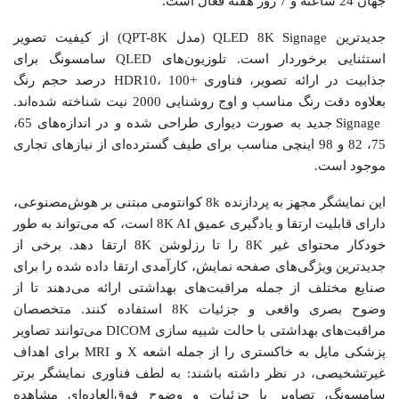
جهان 24 ساعته و 7 روز هفته فعال است.
جدیدترین QLED 8K Signage (مدل QPT-8K) از کیفیت تصویر
استثنایی برخوردار است. تلوزیون‌های QLED سامسونگ برای
جذابیت در ارائه تصویر، فناوری +HDR10، 100 درصد حجم رنگ
بعلاوه دقت رنگ مناسب و اوج روشنایی 2000 نیت شناخته شده‌اند.
Signage جدید به صورت دیواری طراحی شده و در اندازه‌های 65،
75، 82 و 98 اینچی مناسب برای طیف گسترده‌ای از نیازهای تجاری
موجود است.
این نمایشگر مجهز به پردازنده 8k کوانتومی مبتنی بر هوش‌مصنوعی،
دارای قابلیت ارتقا و یادگیری عمیق 8K AI است، که می‌تواند به طور
خودکار محتوای غیر 8K را تا رزلوشن 8K ارتقا دهد. برخی از
جدیدترین ویژگی‌های صفحه نمایش، کارآمدی ارتقا داده شده را برای
صنایع مختلف از جمله مراقبت‌های بهداشتی ارائه می‌دهند تا از
وضوح بصری واقعی و جزئیات 8K استفاده کنند. متخصصان
مراقبت‌های بهداشتی با حالت شبیه سازی DICOM می‌توانند تصاویر
پزشکی مایل به خاکستری را از جمله اشعه X و MRI برای اهداف
غیرتشخیصی، در نظر داشته باشند: به لطف فناوری نمایشگر برتر
سامسونگ، تصاویر با جزئیات و وضوح فوق‌العاده‌ای مشاهده