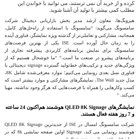
کرده و از خرید آن نمی ترستند، می توانید با خواندن این
مطلب کمی بیشتر با تولید آن آشنا شوید.
هیزونگ‌ها، معاون ارشد مدیر بخش بازاریابی دیجیتال شرکت
سامسونگ می‌گوید: “سامسونگ با استفاده از راه‌حل‌های کامل،
همجانبه، مشارکتی و تعاملی‌تر از گذشته ویژه نمایشگر، فناوری آینده
را به زمان حال آورده است. ISE یکی از بهترین فرصت‌های
سامسونگ برای نمایش برنامه‌های کاربردی پیشرفته تجاری از
برنامه‌های پیشرو در صنعت ما است.” “ما خوشحال هستیم که از
ویژگی‌های جدید و ترکیب‌های خط‌تولید گسترده signage دیجیتالی با
فناوری نسل بعدی رونمایی می‌کنیم؛ موارد معرفی‌شده شامل 8K،
مدل جدید The Wall، نمایشگرهای مشارکتی و موارد بیشتر است که
کسب وکارهایی را همراه با فرصت‌هایی که هرگز وجود نداشته، مهیا
می‌کند. “
نمایشگرهای QLED 8K Signage هوشمند هم‌اکنون 24 ساعته
و 7 روز هفته فعال هستند.
شرکت سامسونگ امسال در ISE از جدیدترین QLED 8K Signage
هوشمند رونمایی می کند، Signage اولین صفحه نمایشی 8k که در