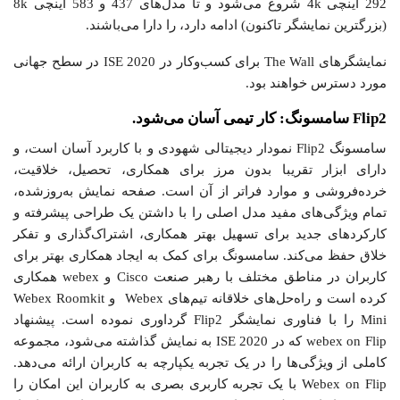
292 اینچی 4k شروع می‌شود و تا مدل‌های 437 و 583 اینچی 8k
(بزرگترین نمایشگر تاکنون) ادامه دارد، را دارا می‌باشند.
نمایشگرهای The Wall برای کسب‌و‌کار در ISE 2020 در سطح جهانی
مورد دسترس خواهند بود.
Flip2 سامسونگ: کار تیمی آسان می‌شود.
سامسونگ Flip2 نمودار دیجیتالی شهودی و با کاربرد آسان است، و
دارای ابزار تقریبا بدون مرز برای همکاری، تحصیل، خلاقیت،
خرده‌فروشی و موارد فراتر از آن است. صفحه نمایش به‌روز‌شده،
تمام ویژگی‌های مفید مدل اصلی را با داشتن یک طراحی پیشرفته و
کارکردهای جدید برای تسهیل بهتر همکاری، اشتراک‌گذاری و تفکر
خلاق حفظ می‌کند. سامسونگ برای کمک به ایجاد همکاری بهتر برای
کاربران در مناطق مختلف با رهبر صنعت Cisco و webex همکاری
کرده است و راه‌حل‌های خلاقانه تیم‌های Webex و Webex Roomkit
Mini را با فناوری نمایشگر Flip2 گرداوری نموده است. پیشنهاد
webex on Flip که در ISE 2020 به نمایش گذاشته می‌شود، مجموعه
کاملی از ویژگی‌ها را در یک تجربه یکپارچه به کاربران ارائه می‌دهد.
Webex on Flip با یک تجربه کاربری بصری به کاربران این امکان را