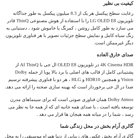
کیفیت بی نظیر
رعایت سطح پیکسل هر یک از 8.3 میلیون پیکسل به طور جداگانه
تلویزیون LG OLED E8 را با استفاده از هوش مصنوعی ThinQ قادر
می سازد به طور کامل روشن ، کمرنگ یا خاموش شود ، دستیابی به
رنگ سیاه کامل و نمایش سطح جزئیات تصویر با هر فناوری تلویزیون
دیگر غیرممکن است.
صدای خارق العاده
4K Cinema HDR در تلویزیون OLED E8 ال جی با AI ThinQ از
پشتیبانی کامل از قالب های اصلی با برد بالا پویا از جمله Dolby
Vision و همچنین HDR10 و HLG ، هر دو با فناوری پیشرفته ترسیم
صدا در ال جی برخوردار است که بهینه سازی صحنه را ارائه می دهد.
Dolby Atmos همان فناوری صوتی است که برای سینماهای مدرن
توسعه یافته است ، با صدای همه جانبه ای که از همه جا به نظر می
رسد ، شما را در میانه همه هیجان ها قرار می دهد .
گالری آرام بخش در محل زندگی شما
گالری آرام بخش عکس های زیبایی از دنیا همراه موسیقی را به محل