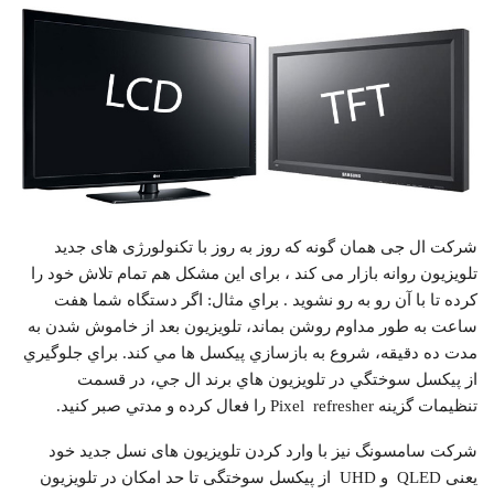
شرکت ال جی همان گونه که روز به روز با تکنولورژی های جدید
تلویزیون روانه بازار می کند ، برای این مشکل هم تمام تلاش خود را
کرده تا با آن رو به رو نشوید . براي مثال: اگر دستگاه شما هفت
ساعت به طور مداوم روشن بماند، تلويزيون بعد از خاموش شدن به
مدت ده دقيقه، شروع به بازسازي پيكسل ها مي كند. براي جلوگيري
از پيكسل سوختگي در تلويزيون هاي برند ال جي، در قسمت
تنظيمات گزينه Pixel refresher را فعال كرده و مدتي صبر كنيد.
شرکت سامسونگ نیز با وارد کردن تلویزیون های نسل جدید خود
یعنی QLED و UHD از پیکسل سوختگی تا حد امکان در تلویزیون