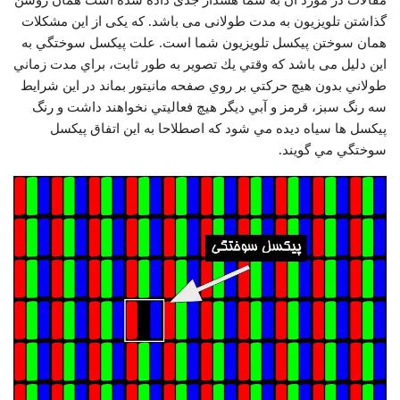
مقالات در مورد آن به شما هشدار جدی داده شده است همان روشن
گذاشتن تلویزیون به مدت طولانی می باشد. که یکی از این مشکلات
همان سوختن پیکسل تلویزیون شما است. علت پيكسل سوختگي به
این دلیل می باشد كه وقتي يك تصوير به طور ثابت، براي مدت زماني
طولاني بدون هيچ حركتي بر روي صفحه مانيتور بماند در اين شرايط
سه رنگ سبز، قرمز و آبي ديگر هيچ فعاليتي نخواهند داشت و رنگ
پيكسل ها سياه ديده مي شود كه اصطلاحا به اين اتفاق پيكسل
سوختگي مي گويند.