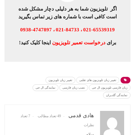
اگر تلویزیون شما به هر دلیلی دچار مشکل شده
است کافی است با شماره های زیر تماس بگیرید
021-65539319 ، 021-84733 ، 0938-4747897
برای
درخواست تعمیر تلویزیون
اینجا کلیک کنید!
تغییر زبان تلویزیون های تقلبی
تغییر زیان تلویزیون
زبان فارسی تلویزیون ال جی
نصب زبان فارسی
نمایندگی ال جی
نمایندگی گلدیران
هادی قدمی
49 تعداد مطالب
7 تعداد
نظرات
سلام