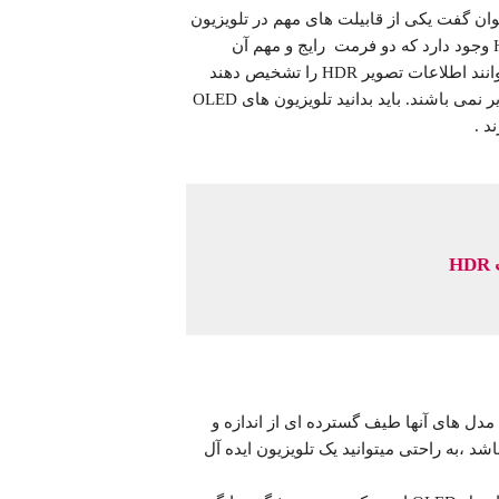
ست که میتوان گفت یکی از قابیلت های مهم در تلویزیون
های 4K محصوب میشود ،در تلویزیون های 4K چهار فرمت HDR وجود دارد که دو فرمت رایج و مهم آن
Dolby Vision و HDR10 است. اگرچه تمام تلوزیون های 4K میتوانند اطلاعات تصویر HDR را تشخیص دهند
ولی در بعضی مواقع موفق به نشان دادن اطلاعات درست تصاویر نمی باشند. باید بدانید تلویزیون های OLED
H
اب میکنند ، زیرا مدل های آنها طیف گسترده ای از اندازه و
 ،به راحتی میتوانید یک تلویزیون ایده آل