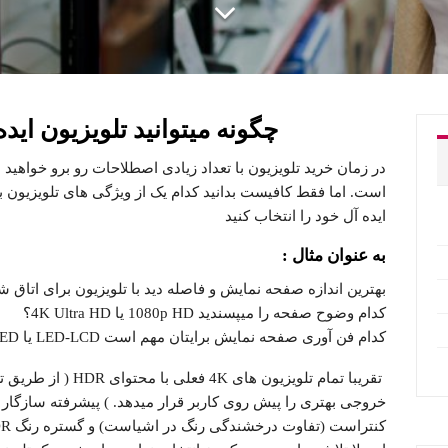
چگونه میتوانید تلویزیون ایده
در زمان خرید تلویزیون با تعداد زیادی اصطلاحات رو برو خواهید 
است. اما فقط کافیست بدانید کدام یک از ویژگی های تلویزیون برا
ایده آل خود را انتخاب کنید
به عنوان مثال :
بهترین اندازه صفحه نمایش و فاصله دید با تلویزیون برای اتاق
کدام وضوح صفحه را میپسندید 1080p HD یا 4K Ultra HD؟
کدام فن آوری صفحه نمایش برایتان مهم است LED-LCD یا OLED ؟
تقریبا تمام تلویزیون ه
خروجی بهتری را پیش روی کاربر قرار میدهد. ) پیشرفته سازگار 
کنتراست (تفاوت درخشندگی رنگ در اشیاست) و گستره رنگ HDR را نمایش دهند.