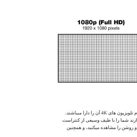
HDR یک تکنولوژی پیشرفته در کیفیت تصویر است که تقریبا تمام تلویزیون های 4K آن را دارا میباشند.
ده ویدئوهای با کیفیت در تلویزیون هایی که قابلیت HDR دارند شما را با طیف وسیعی از کنتراست
 و روشن را مشاهده میکنید، و همچنین