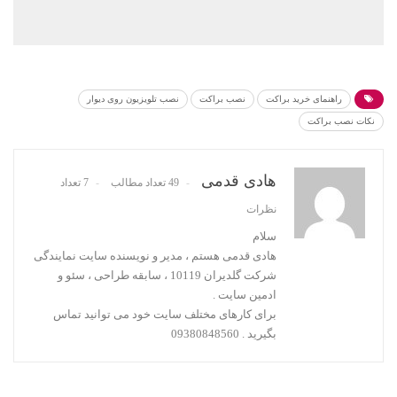
راهنمای خرید براکت
نصب براکت
نصب تلویزیون روی دیوار
نکات نصب براکت
هادی قدمی
49 تعداد مطالب
7 تعداد
نظرات
سلام
هادی قدمی هستم ، مدیر و نویسنده سایت نمایندگی
شرکت گلدیران 10119 ، سابقه طراحی ، سئو و
ادمین سایت .
برای کارهای مختلف سایت خود می توانید تماس
بگیرید . 09380848560