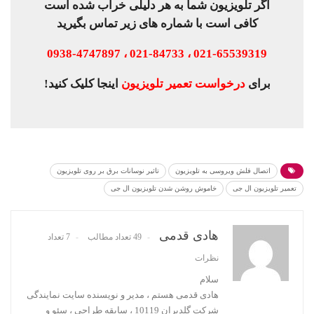
اگر تلویزیون شما به هر دلیلی خراب شده است
کافی است با شماره های زیر تماس بگیرید
021-65539319 ، 021-84733 ، 0938-4747897
برای
درخواست تعمیر تلویزیون
اینجا کلیک کنید!
اتصال فلش ویروسی به تلویزیون
تاثیر نوسانات برق بر روی تلویزیون
تعمیر تلویزیون ال جی
خاموش روشن شدن تلویزیون ال جی
هادی قدمی
49 تعداد مطالب
7 تعداد
نظرات
سلام
هادی قدمی هستم ، مدیر و نویسنده سایت نمایندگی
شرکت گلدیران 10119 ، سابقه طراحی ، سئو و