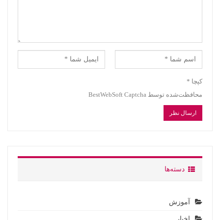
کپچا
*
محافظت‌شده توسط BestWebSoft Captcha
دسته‌ها
آموزش
اخبار