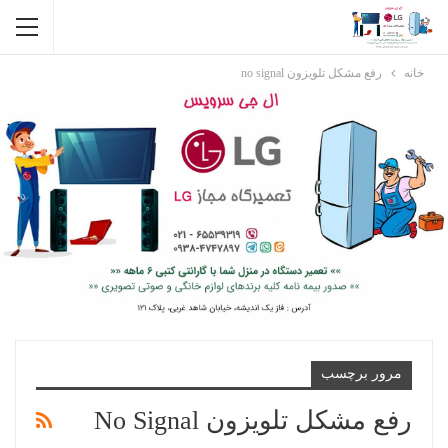
خانه
رفع مشکل تلویزون no signal
مرور برچسب
رفع مشکل تلویزون No Signal