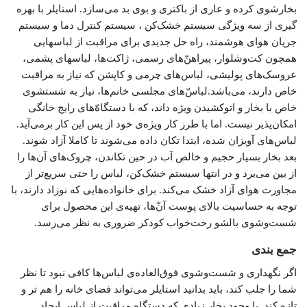
بخارشوی کرده و عاری از باکتری و بوی بد می‌سازد. استایلر با بهره
گیری از سه ویژگی سیستم خشک‌کن ، سیستم کنترل دما و سیستم
جریان هوای هوشمند، راه حل جدیدی برای مراقبت از لباسهایی
همچون کت‌وشلوار، پیراهن‌ّهای رسمی، ژاکت‌ها، لباسهای پشمی،
عروسک‌های پولیشی، لباس‌های چرمی و کاپشن که نیاز به مراقبت
خاص دارند، می‌باشد.لباس‌ّهای مجلسی خانم‌ها، نیاز به شستشوی
خاص با بخار و اتوکشیدن ویژه داند، که با دستگاه‌ّهای رایج خانگی
امکان‌پذیر نیست. اما با طرز کار ویژه‌ی خود از پس این کار برمی‌آید.
لباس‌های آویزان شده، ابتدا تکان داده می‌شوند تا کاملا آزاد شوند.
بعد بخار بسیار حجیم و خالص آب در حین تکاندن، چروک‌های آن‌ها را
از بین می‌برد و در انتها سیستم خشک‌کن، لباس را حتی سریع‌تر از
مجاورت هوای آزاد خشک می‌کند. برای خانواده‌هایی که نوزاد دارند، با
توجه به حساسیت بالای پوست آن‌ّها، تهیه‌ی این محصول برای
شست‌وشوی بالشو رخت‌خواب کودکر ضروری به نظر می‌رسد.
جمع بندی
اگر نگهداری و شست‌وشوی فوق‌العاده‌ی لباس‌ها کافی نبود تا نظر
شما را جلب کند، باید بدانید استایلر می‌تواند فضای خانه را هم تر و
تازه کند. با وجود بخار زیادی که دستگاه مراقبت از لباس ایجاد