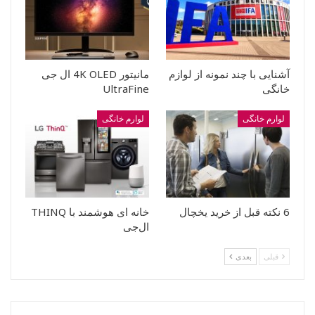
آشنایی با چند نمونه از لوازم
مانیتور 4K OLED ال جی
خانگی
UltraFine
لوارم خانگی
لوارم خانگی
6 نکته قبل از خرید یخچال
خانه ای هوشمند با THINQ
ال‌جی
قبلی
بعدی