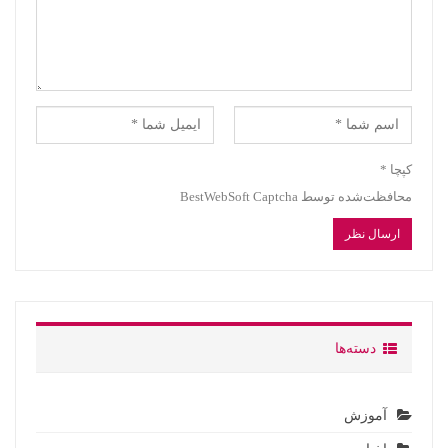
کپچا
*
محافظت‌شده توسط BestWebSoft Captcha
دسته‌ها
آموزش