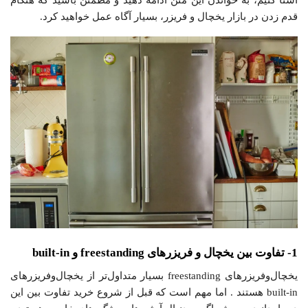
آشنا کنیم، به خواندن این متن ادامه دهید و مطمئن باشید که هنگام
قدم زدن در بازار یخچال‌ و‌ فریزر، بسیار آگاه عمل خواهید کرد.
1- تفاوت بین یخچال‌ و فریزرهای freestanding و built-in
یخچال‌و‌فریزرهای freestanding بسیار متداول‌تر از یخچال‌و‌فریزرهای
built-in هستند . اما مهم است که قبل از شروع خرید تفاوت بین این