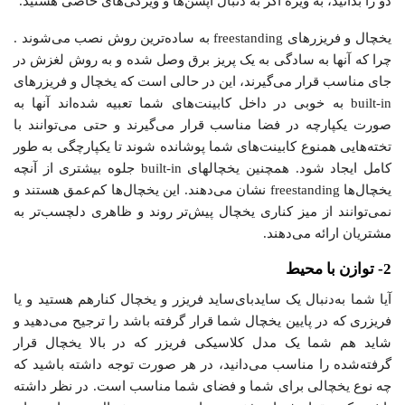
دو را بدانید، به ویژه اگر به دنبال آپشن‌ها و ویژگی‌های خاصی هستید.
یخچال‌ و‌ فریزرهای freestanding به ساده‌ترین روش نصب می‌شوند .
چرا که آنها به سادگی به یک پریز برق وصل شده و به روش لغزش در
جای مناسب قرار می‌گیرند، این در حالی است که یخچال‌ و‌ فریزرهای
built-in به خوبی در داخل کابینت‌های شما تعبیه شده‌اند آنها به
صورت یکپارچه در فضا مناسب قرار می‌گیرند و حتی می‌توانند با
تخته‌هایی همنوع کابینت‌های شما پوشانده شوند تا یکپارچگی به طور
کامل ایجاد شود. همچنین یخچالهای built-in جلوه بیشتری از آنچه
یخچال‌ها freestanding نشان می‌دهند. این یخچال‌ها کم‌عمق هستند و
نمی‌توانند از میز کناری یخچال پیش‌تر ‌روند و ظاهری دلچسب‌تر به
مشتریان ارائه می‌دهند.
2- توازن با محیط
آیا شما به‌دنبال یک ساید‌بای‌ساید فریزر‌ و‌ یخچال کنار‌هم هستید و یا
فریزری که در پایین یخچال شما قرار گرفته باشد را ترجیح می‌دهید و
شاید هم شما یک مدل کلاسیکی فریزر که در بالا یخچال قرار
گرفته‌شده را مناسب می‌دانید، در هر صورت توجه داشته باشید که
چه نوع یخچالی برای شما و فضای شما مناسب است. در نظر داشته