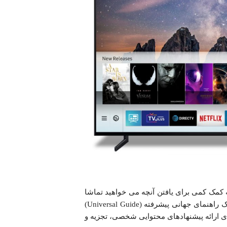
به کمک کمی برای یافتن آنچه می خواهید تماشا
کنید، دارید. تلویزیون های هوشمند 2019 سامسونگ مجهز به یک راهنمای جهانی پیشرفته (Universal Guide)
می‌باشند که توسط آن ترجیحات و الگو‌های مشاهده کاربر را برای ارائه پیشنهاد‎های محتوایی شخصی، تجزیه و