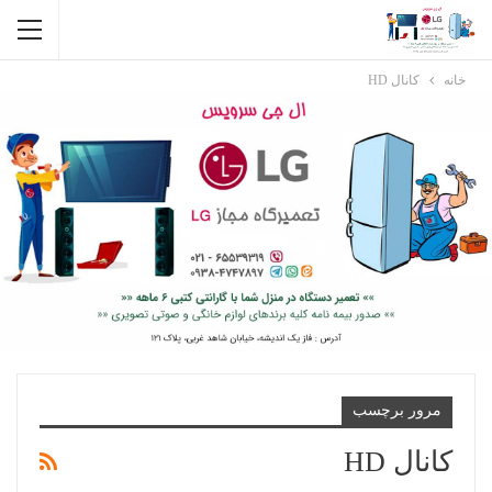
خانه
کانال HD
مرور برچسب
کانال HD