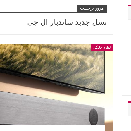
مرور برچسب
نسل جدید ساندبار ال جی
لوارم خانگی