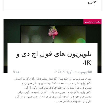
جی
نقد و بررسی
تلویزیون های فول اچ دی و
4K
الناز بهبودی
آوریل 27, 2023
0
دنیای تلویزیونها در چند سال گذشته پیشرفت زیادی کرده است .
تکنولوژِی های جدید با هدف کمک به فناوری های صوتی و
تصویری ، در آینده رو به جلو حرکت می کنند. یکی از این
تکنولوژی ها کیفیت تصویر می باشد که از اهمیت بالایی برای
مشتری برخوردار است .تلوزیون های 4k ال جی همواره در این
بازار از محبوبیت بخصوصی…