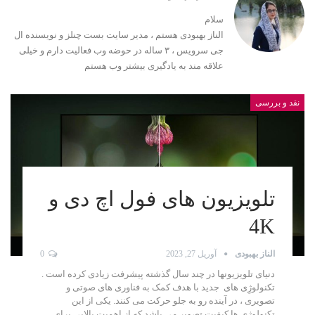
سلام
الناز بهبودی هستم ، مدیر سایت بست چنلز و نویسنده ال
جی سرویس ، ۳ ساله در حوضه وب فعالیت دارم و خیلی
علاقه مند به یادگیری بیشتر وب هستم
نقد و بررسی
تلویزیون های فول اچ دی و
4K
الناز بهبودی
آوریل 27, 2023
0
دنیای تلویزیونها در چند سال گذشته پیشرفت زیادی کرده است .
تکنولوژِی های جدید با هدف کمک به فناوری های صوتی و
تصویری ، در آینده رو به جلو حرکت می کنند. یکی از این
تکنولوژی ها کیفیت تصویر می باشد که از اهمیت بالایی برای