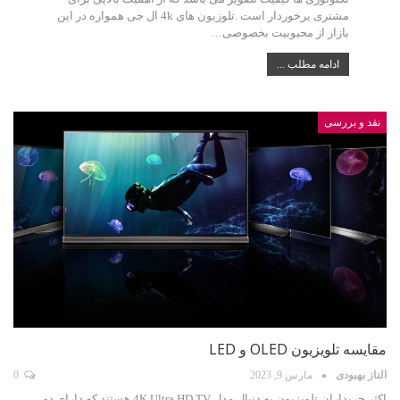
مشتری برخوردار است .تلوزیون های 4k ال جی همواره در این
بازار از محبوبیت بخصوصی…
ادامه مطلب ...
نقد و بررسی
مقایسه تلویزیون OLED و LED
الناز بهبودی
مارس 9, 2023
0
اکثر خریداران تلویزیون به دنبال مدل 4K Ultra HD TV هستند که دارای دو