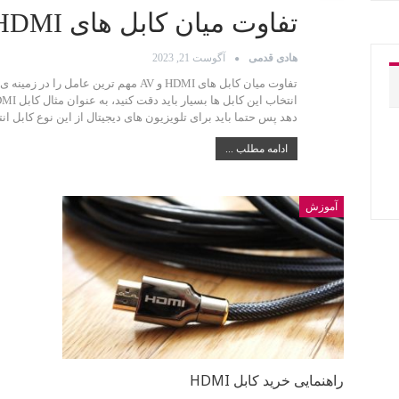
تفاوت میان کابل های HDMI و AV
هادی قدمی
آگوست 21, 2023
تفاوت میان کابل های HDMI و AV مهم ترین عا
دهد پس حتما باید برای تلویزیون های دیجیتال از این نوع کابل انت
ادامه مطلب ...
آموزش
راهنمایی خرید کابل HDMI