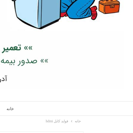
خانه
خانه
فواید کابل hdmi