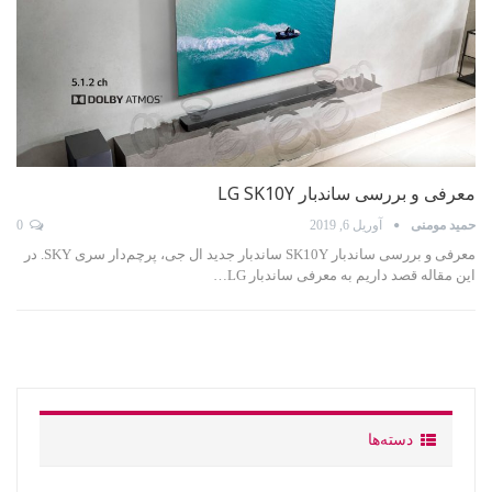
معرفی و بررسی ساندبار LG SK10Y
حمید مومنی
آوریل 6, 2019
0
معرفی و بررسی ساندبار SK10Y ساندبار جدید ال جی، پرچم‌دار سری SKY. در
این مقاله قصد داریم به معرفی ساندبار LG
…
دسته‌ها