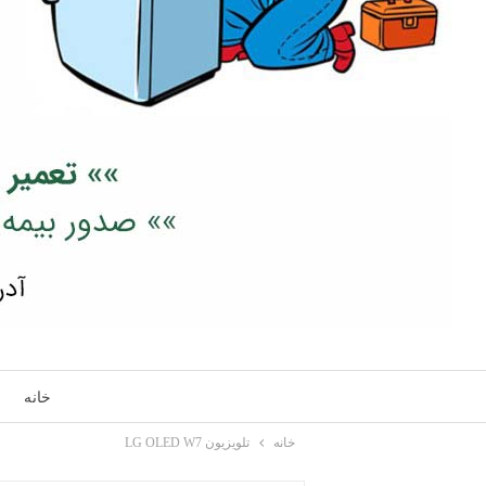
خانه
خانه
تلویزیون LG OLED W7