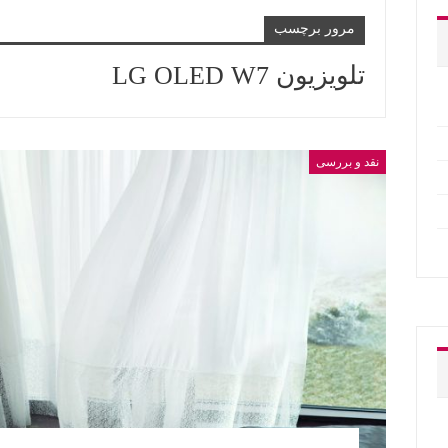
مرور برچسب
تلویزیون LG OLED W7
نقد و بررسی