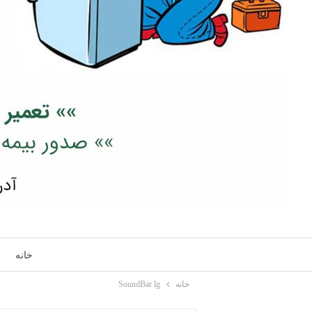
خانه
خانه
SoundBar lg