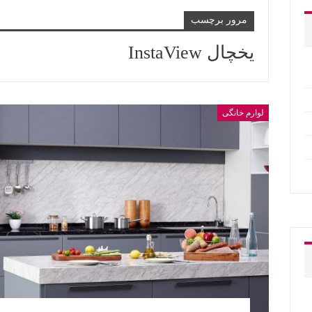
مرور برچسب
یخچال InstaView
لوارم خانگی