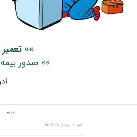
خانه
خانه
یخچال InstaView