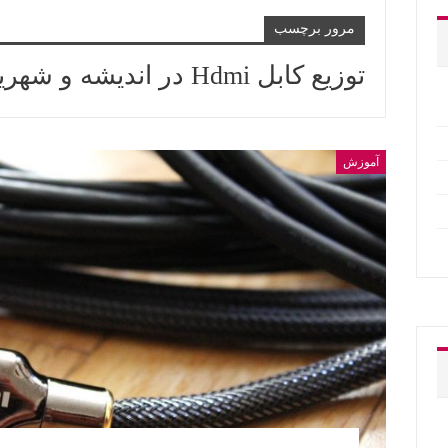
مرور برچسب
توزیع کابل Hdmi در اندیشه و شهریار
آموزش