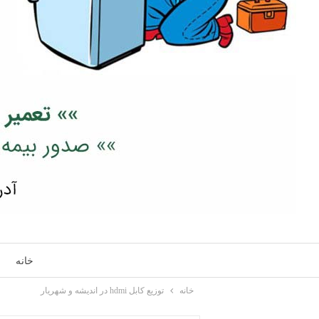
خانه
خانه
توزیع کابل hdmi در اندیشه و شهریار