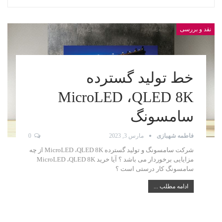
نقد و بررسی
خط تولید گسترده
MicroLED ،QLED 8K
سامسونگ
فاطمه شهبازی
مارس 3, 2023
0
شرکت سامسونگ و تولید گسترده MicroLED ،QLED 8K از چه
مزایایی برخوردار می باشد ؟ آیا خرید MicroLED ،QLED 8K
سامسونگ کار درستی است ؟
ادامه مطلب ...