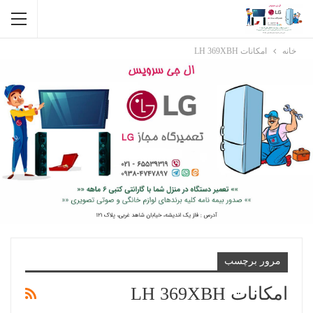
خانه
امکانات LH 369XBH
مرور برچسب
امکانات LH 369XBH