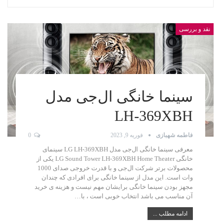
نقد و بررسی
سینما خانگی ال‌جی مدل
LH-369XBH
فاطمه شهبازی
فوریه 9, 2023
0
معرفی سینما خانگی ال‌جی مدل LG LH-369XBH سینمای
خانگی LG Sound Tower LH-369XBH Home Theater یکی از
محصولات برتر شرکت ال‌جی و با قدرت خروجی صدای 1000
وات است. این مدل از سینما خانگی برای افرادی که چندان
مجهز بودن سینما خانگی برایشان مهم نیست و هزینه ی خرید
آن مناسب می باشد انتخاب خوبی است ، با…
ادامه مطلب ...