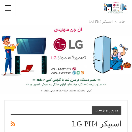
خانه
اسپیکر LG PH4
مرور برچسب
اسپیکر LG PH4